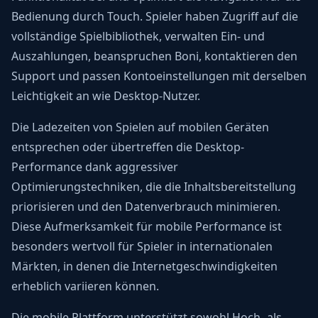
Bedienung durch Touch. Spieler haben Zugriff auf die
vollständige Spielbibliothek, verwalten Ein- und
Auszahlungen, beanspruchen Boni, kontaktieren den
Support und passen Kontoeinstellungen mit derselben
Leichtigkeit an wie Desktop-Nutzer.
Die Ladezeiten von Spielen auf mobilen Geräten
entsprechen oder übertreffen die Desktop-
Performance dank aggressiver
Optimierungstechniken, die die Inhaltsbereitstellung
priorisieren und den Datenverbrauch minimieren.
Diese Aufmerksamkeit für mobile Performance ist
besonders wertvoll für Spieler in internationalen
Märkten, in denen die Internetgeschwindigkeiten
erheblich variieren können.
Die mobile Plattform unterstützt sowohl Hoch- als