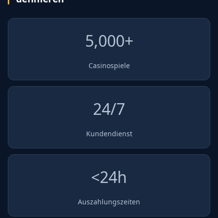
5,000+
Casinospiele
24/7
Kundendienst
<24h
Auszahlungszeiten