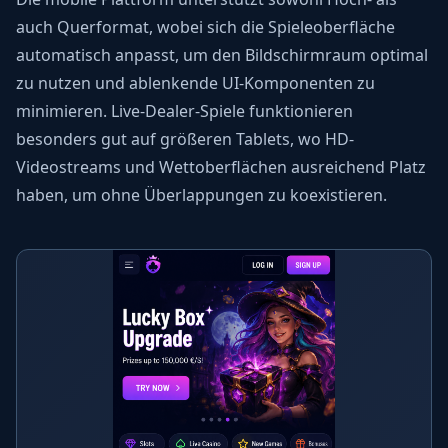
auch Querformat, wobei sich die Spieleoberfläche
automatisch anpasst, um den Bildschirmraum optimal
zu nutzen und ablenkende UI-Komponenten zu
minimieren. Live-Dealer-Spiele funktionieren
besonders gut auf größeren Tablets, wo HD-
Videostreams und Wettoberflächen ausreichend Platz
haben, um ohne Überlappungen zu koexistieren.