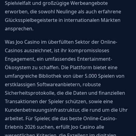
Spielvielfalt und großzügige Werbeangebote
erworben, die sowohl Neulinge als auch erfahrene
Glücksspielbegeisterte in internationalen Märkten
ansprechen.
Was Joo Casino im überfüllten Sektor der Online-
Casinos auszeichnet, ist ihr kompromissloses
Engagement, ein umfassendes Entertainment-
Ökosystem zu schaffen. Die Plattform bietet eine
umfangreiche Bibliothek von über 5.000 Spielen von
erstklassigen Softwareanbietern, robuste
Sicherheitsprotokolle, die die Daten und finanziellen
Transaktionen der Spieler schützen, sowie eine
Kundenbetreuungsinfrastruktur, die rund um die Uhr
arbeitet. Für Spieler, die das beste Online-Casino-
Erlebnis 2026 suchen, erfüllt Joo Casino alle
wesentlichen Kriterien, die Exzellenz im digitalen