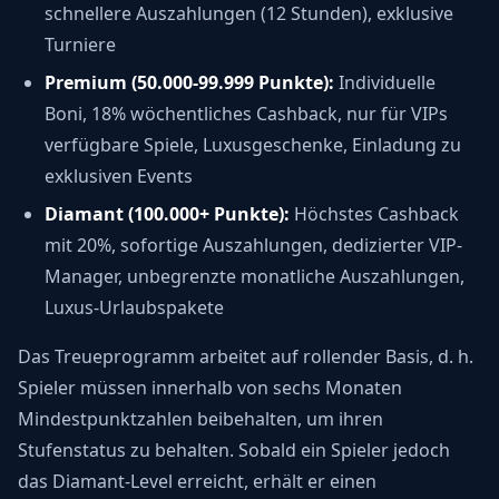
schnellere Auszahlungen (12 Stunden), exklusive
Turniere
Premium (50.000-99.999 Punkte):
Individuelle
Boni, 18% wöchentliches Cashback, nur für VIPs
verfügbare Spiele, Luxusgeschenke, Einladung zu
exklusiven Events
Diamant (100.000+ Punkte):
Höchstes Cashback
mit 20%, sofortige Auszahlungen, dedizierter VIP-
Manager, unbegrenzte monatliche Auszahlungen,
Luxus-Urlaubspakete
Das Treueprogramm arbeitet auf rollender Basis, d. h.
Spieler müssen innerhalb von sechs Monaten
Mindestpunktzahlen beibehalten, um ihren
Stufenstatus zu behalten. Sobald ein Spieler jedoch
das Diamant-Level erreicht, erhält er einen