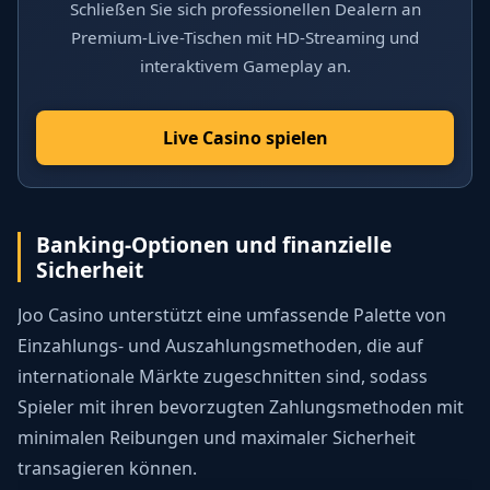
Schließen Sie sich professionellen Dealern an
Premium-Live-Tischen mit HD-Streaming und
interaktivem Gameplay an.
Live Casino spielen
Banking-Optionen und finanzielle
Sicherheit
Joo Casino unterstützt eine umfassende Palette von
Einzahlungs- und Auszahlungsmethoden, die auf
internationale Märkte zugeschnitten sind, sodass
Spieler mit ihren bevorzugten Zahlungsmethoden mit
minimalen Reibungen und maximaler Sicherheit
transagieren können.