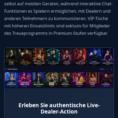
selbst auf mobilen Geräten, während interaktive Chat-
Funktionen es Spielern ermöglichen, mit Dealern und
anderen Teilnehmern zu kommunizieren. VIP-Tische
mit höheren Einsatzlimits sind exklusiv für Mitglieder
des Treueprogramms in Premium-Stufen verfügbar.
Erleben Sie authentische Live-
Dealer-Action