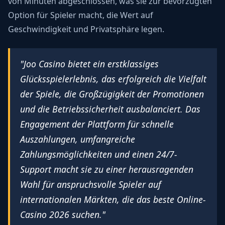
von Minuten abgeschlossen, was sie zur bevorzugten
Option für Spieler macht, die Wert auf
Geschwindigkeit und Privatsphäre legen.
"Joo Casino bietet ein erstklassiges
Glücksspielerlebnis, das erfolgreich die Vielfalt
der Spiele, die Großzügigkeit der Promotionen
und die Betriebssicherheit ausbalanciert. Das
Engagement der Plattform für schnelle
Auszahlungen, umfangreiche
Zahlungsmöglichkeiten und einen 24/7-
Support macht sie zu einer herausragenden
Wahl für anspruchsvolle Spieler auf
internationalen Märkten, die das beste Online-
Casino 2026 suchen."