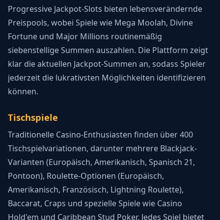
Progressive Jackpot-Slots bieten lebensverändernde
Preispools, wobei Spiele wie Mega Moolah, Divine
Fortune und Major Millions routinemäßig
siebenstellige Summen auszahlen. Die Plattform zeigt
klar die aktuellen Jackpot-Summen an, sodass Spieler
jederzeit die lukrativsten Möglichkeiten identifizieren
können.
Tischspiele
Traditionelle Casino-Enthusiasten finden über 400
Tischspielvariationen, darunter mehrere Blackjack-
Varianten (Europäisch, Amerikanisch, Spanisch 21,
Pontoon), Roulette-Optionen (Europäisch,
Amerikanisch, Französisch, Lightning Roulette),
Baccarat, Craps und spezielle Spiele wie Casino
Hold'em und Caribbean Stud Poker. Jedes Spiel bietet