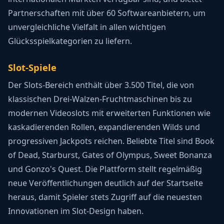
Partnerschaften mit über 60 Softwareanbietern, um
unvergleichliche Vielfalt in allen wichtigen
Glücksspielkategorien zu liefern.
Slot-Spiele
Der Slots-Bereich enthält über 3.500 Titel, die von
klassischen Drei-Walzen-Fruchtmaschinen bis zu
modernen Videoslots mit erweiterten Funktionen wie
kaskadierenden Rollen, expandierenden Wilds und
progressiven Jackpots reichen. Beliebte Titel sind Book
of Dead, Starburst, Gates of Olympus, Sweet Bonanza
und Gonzo's Quest. Die Plattform stellt regelmäßig
neue Veröffentlichungen deutlich auf der Startseite
heraus, damit Spieler stets Zugriff auf die neuesten
Innovationen im Slot-Design haben.