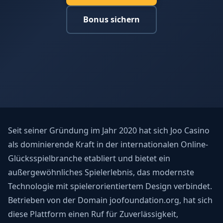
Bonus sichern
Seit seiner Gründung im Jahr 2020 hat sich Joo Casino
als dominierende Kraft in der internationalen Online-
Glücksspielbranche etabliert und bietet ein
außergewöhnliches Spielerlebnis, das modernste
Technologie mit spielerorientiertem Design verbindet.
Betrieben von der Domain joofoundation.org, hat sich
diese Plattform einen Ruf für Zuverlässigkeit,