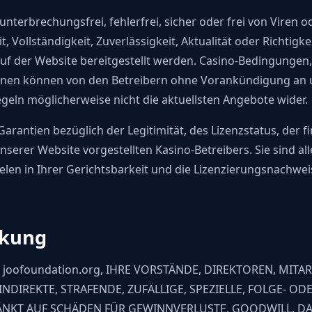
 unterbrechungsfrei, fehlerfrei, sicher oder frei von Vir
it, Vollständigkeit, Zuverlässigkeit, Aktualität oder Richtig
f der Website bereitgestellt werden. Casino-Bedingungen,
nen können von den Betreibern ohne Vorankündigung an u
geln möglicherweise nicht die aktuellsten Angebote wider.
ntien bezüglich der Legitimität, des Lizenzstatus, der fina
unserer Website vorgestellten Kasino-Betreibers. Sie sind al
elen in Ihrer Gerichtsbarkeit und die Lizenzierungsnachwei
nkung
joofoundation.org, IHRE VORSTÄNDE, DIREKTOREN, MITAR
INDIREKTE, STRAFENDE, ZUFÄLLIGE, SPEZIELLE, FOLGE- O
HRÄNKT AUF SCHÄDEN FÜR GEWINNVERLUSTE, GOODWILL, 