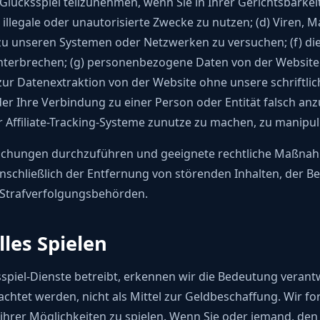
Glücksspiel teilzunehmen, wenn Sie in Ihrer Gerichtsbarke
ür illegale oder unautorisierte Zwecke zu nutzen; (d) Viren
zu unseren Systemen oder Netzwerken zu versuchen; (f) die
nterbrechen; (g) personenbezogene Daten von der Website 
r Datenextraktion von der Website ohne unsere schriftliche
r Ihre Verbindung zu einer Person oder Entität falsch anzu
Affiliate-Tracking-Systeme zunutze zu machen, zu manipul
suchungen durchzuführen und geeignete rechtliche Maßnah
schließlich der Entfernung von störenden Inhalten, der Be
 Strafverfolgungsbehörden.
les Spielen
piel-Dienste betreibt, erkennen wir die Bedeutung verantw
achtet werden, nicht als Mittel zur Geldbeschaffung. Wir fo
hrer Möglichkeiten zu spielen. Wenn Sie oder jemand, den 