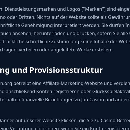
n, Dienstleistungsmarken und Logos ("Marken") sind einge
o oder Dritten. Nichts auf der Website sollte als Gewährun
riftliche Genehmigung interpretiert werden. Sie dürfen Inh
rauch ansehen, herunterladen und drucken, sofern Sie all
sdrückliche schriftliche Zustimmung keine Inhalte der Webs
rtragen, verteilen oder abgeleitete Werke erstellen.
gung und Provisionsstruktur
rg betreibt eine Affiliate-Marketing-Website und verdient
d anschließend Konten registrieren oder Glücksspielaktivit
erhalten finanzielle Beziehungen zu Joo Casino und andere
anner auf unserer Website klicken, die Sie zu Casino-Betreibe
 eine Vergütung einbringen, wenn Sie ein Konto registriere