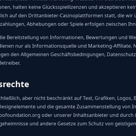
onen, halten keine Glücksspiellizenzen und akzeptieren keine
lich auf den Drittanbieter-Casinoplattformen statt, die wir
inzahlungen, Abhebungen oder Spiele erfolgen zwischen Ihn
 die Bereitstellung von Informationen, Bewertungen und Wei
 dienen nur als Informationsquelle und Marketing-Affiliate.
iegen den Allgemeinen Geschäftsbedingungen, Datenschutzri
etreiber.
srechte
hließlich, aber nicht beschränkt auf Text, Grafiken, Logos, B
esignelemente und die gesamte Zusammenstellung von Inh
joofoundation.org oder unserer Inhaltsanbieter und durch 
sgeheimnisse und andere Gesetze zum Schutz von geistig