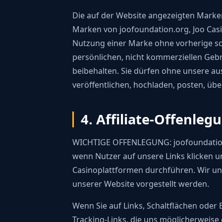
Die auf der Website angezeigten Marke
Marken von joofoundation.org, Joo Casin
Nutzung einer Marke ohne vorherige sch
persönlichen, nicht kommerziellen Geb
beibehalten. Sie dürfen ohne unsere au
veröffentlichen, hochladen, posten, übe
4. Affiliate-Offenle
WICHTIGE OFFENLEGUNG: joofoundation.o
wenn Nutzer auf unsere Links klicken un
Casinoplattformen durchführen. Wir unt
unserer Website vorgestellt werden.
Wenn Sie auf Links, Schaltflächen oder B
Tracking-Links, die uns möglicherweise