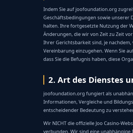
Indem Sie auf joofoundation.org zugreif
Geschäftsbedingungen sowie unserer Da
halten. Ihre fortgesetzte Nutzung der W
Änderungen, die wir von Zeit zu Zeit vo
Ihrer Gerichtsbarkeit sind, je nachdem, 
Vereinbarung einzugehen. Wenn Sie auf
dass Sie die Befugnis haben, diese Org
2. Art des Dienstes 
joofoundation.org fungiert als unabhän
Informationen, Vergleiche und Bildungsi
entscheidender Bedeutung zu verstehen
Wir NICHT die offizielle Joo Casino-Web
verbunden. Wir sind eine unabhängige Dr