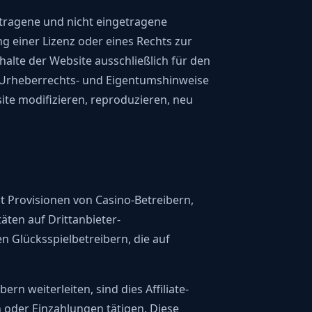
tragene und nicht eingetragene
g einer Lizenz oder eines Rechts zur
alte der Website ausschließlich für den
e Urheberrechts- und Eigentumshinweise
ite modifizieren, reproduzieren, neu
 Provisionen von Casino-Betreibern,
äten auf Drittanbieter-
n Glücksspielbetreibern, die auf
rn weiterleiten, sind dies Affiliate-
n oder Einzahlungen tätigen. Diese