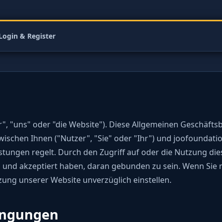
Login & Register
", "uns" oder "die Website"). Diese Allgemeinen Geschäft
ischen Ihnen ("Nutzer", "Sie" oder "Ihr") und joofoundation
tungen regelt. Durch den Zugriff auf oder die Nutzung dies
und akzeptiert haben, daran gebunden zu sein. Wenn Sie m
zung unserer Website unverzüglich einstellen.
ingungen